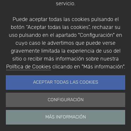
servicio.
Identificarse
Registrarse
Puede aceptar todas las cookies pulsando el
botón “Aceptar todas las cookies”, rechazar su
uso pulsando en el apartado "Configuración" en
cuyo caso le advertimos que puede verse
Empresa
|
Aviso Legal
|
Política de Privacidad
|
gravemente limitada la experiencia de uso del
Política de Cookies
sitio o recibir más información sobre nuestra
© Copyright 1994 - 2026. Addlink Software
Política de Cookies
clicando en "Más información".
Científico, S.L.
Distribuidor de soluciones software para España y
ACEPTAR TODAS LAS COOKIES
Portugal.
CONFIGURACIÓN
MÁS INFORMACIÓN