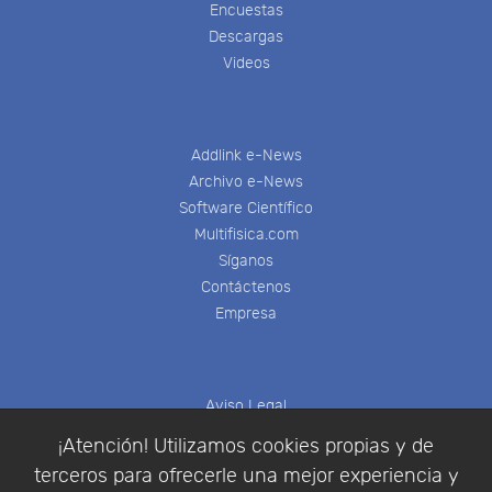
Encuestas
Descargas
Videos
Addlink e-News
Archivo e-News
Software Científico
Multifisica.com
Síganos
Contáctenos
Empresa
Aviso Legal
Política de Cookies
¡Atención! Utilizamos cookies propias y de
Política de Privacidad
terceros para ofrecerle una mejor experiencia y
Condiciones de compra