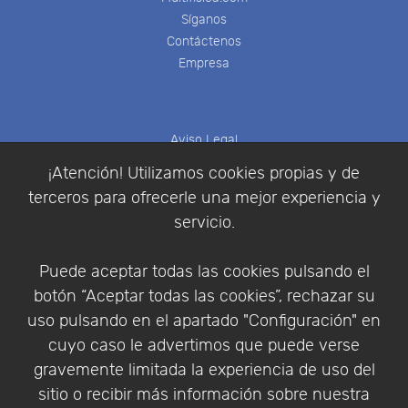
Síganos
Contáctenos
Empresa
Aviso Legal
Política de Cookies
¡Atención! Utilizamos cookies propias y de
Política de Privacidad
terceros para ofrecerle una mejor experiencia y
Condiciones de compra
servicio.
Identificarse
Registrarse
Puede aceptar todas las cookies pulsando el
botón “Aceptar todas las cookies”, rechazar su
uso pulsando en el apartado "Configuración" en
cuyo caso le advertimos que puede verse
Empresa
|
Aviso Legal
|
Política de Privacidad
|
gravemente limitada la experiencia de uso del
Política de Cookies
sitio o recibir más información sobre nuestra