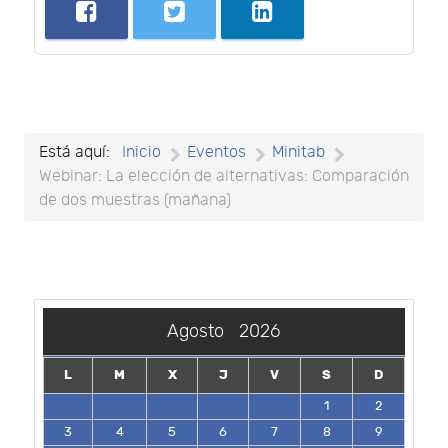
Está aquí:
Inicio
Eventos
Minitab
Webinar: La elección de alternativas: Comparación
de dos muestras (mañana)
Agosto
2026
L
M
X
J
V
S
D
1
2
3
4
5
6
7
8
9