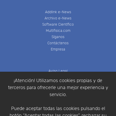
Addlink e-News
Archivo e-News
Software Científico
Multifisica.com
Síganos
Contáctenos
Empresa
Aviso Legal
Política de Cookies
¡Atención! Utilizamos cookies propias y de
Política de Privacidad
terceros para ofrecerle una mejor experiencia y
Condiciones de compra
servicio.
Identificarse
Registrarse
Puede aceptar todas las cookies pulsando el
botón “Aceptar todas las cookies”, rechazar su