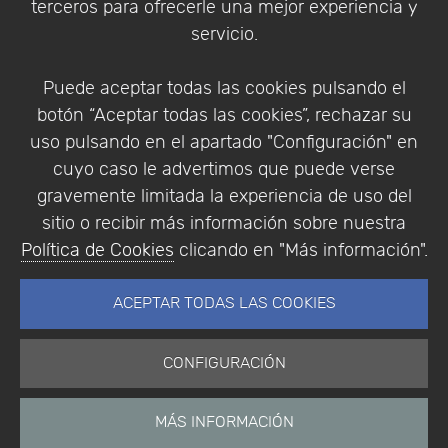
terceros para ofrecerle una mejor experiencia y
Condiciones de compra
servicio.
Identificarse
Registrarse
Puede aceptar todas las cookies pulsando el
botón “Aceptar todas las cookies”, rechazar su
uso pulsando en el apartado "Configuración" en
cuyo caso le advertimos que puede verse
Empresa
|
Aviso Legal
|
Política de Privacidad
|
gravemente limitada la experiencia de uso del
Política de Cookies
sitio o recibir más información sobre nuestra
© Copyright 1994 - 2026. Addlink Software
Política de Cookies
clicando en "Más información".
Científico, S.L.
Distribuidor de soluciones software para España y
ACEPTAR TODAS LAS COOKIES
Portugal.
CONFIGURACIÓN
MÁS INFORMACIÓN