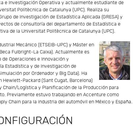
ca e Investigación Operativa y actualmente estudiante de
versitat Politècnica de Catalunya (UPC). Realiza su
 Grupo de Investigación de Estadística Aplicada (GRESA) y
yectos de consultoría del departamento de Estadística e
tiva de la Universitat Politècnica de Catalunya (UPC).
dustrial Mecánico (ETSEIB-UPC) y Máster en
. Beca Fulbright-La Caixa). Actualmente es
 de Operaciones e Innovación y
a Estadística y de Investigación de
 Simulación por Ordenador y Big Data). Ha
en Hewlett-Packard (Sant Cugat, Barcelona)
ly Chain/Logística y Planificación de la Producción para
to. Previamente estuvo trabajando en Accenture como
ply Chain para la industria del automóvil en México y España.
CONFIGURACIÓN