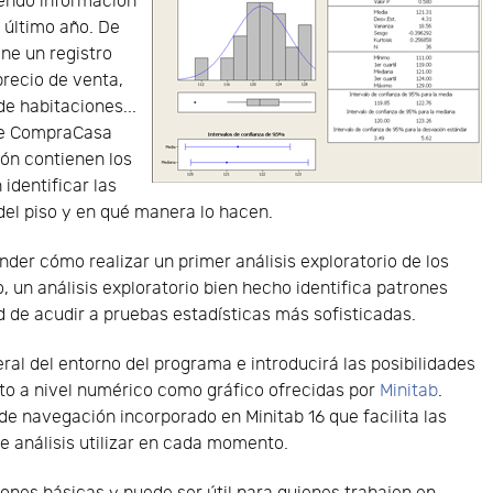
endo información
l último año. De
ene un registro
precio de venta,
de habitaciones...
r de CompraCasa
ión contienen los
identificar las
del piso y en qué manera lo hacen.
nder cómo realizar un primer análisis exploratorio de los
, un análisis exploratorio bien hecho identifica patrones
d de acudir a pruebas estadísticas más sofisticadas.
ral del entorno del programa e introducirá las posibilidades
anto a nivel numérico como gráfico ofrecidas por
Minitab
.
de navegación incorporado en Minitab 16 que facilita las
e análisis utilizar en cada momento.