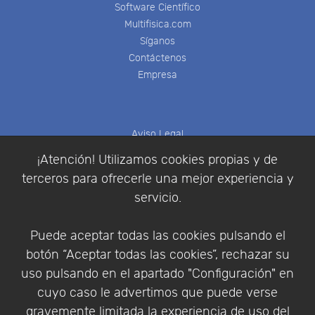
Software Científico
Multifisica.com
Síganos
Contáctenos
Empresa
Aviso Legal
Política de Cookies
¡Atención! Utilizamos cookies propias y de
Política de Privacidad
terceros para ofrecerle una mejor experiencia y
Condiciones de compra
servicio.
Identificarse
Registrarse
Puede aceptar todas las cookies pulsando el
botón “Aceptar todas las cookies”, rechazar su
uso pulsando en el apartado "Configuración" en
cuyo caso le advertimos que puede verse
Empresa
|
Aviso Legal
|
Política de Privacidad
|
gravemente limitada la experiencia de uso del