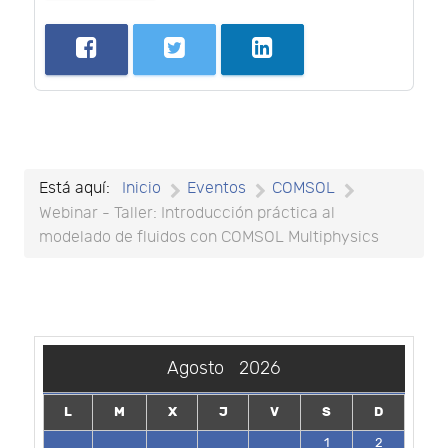
Está aquí:
Inicio
Eventos
COMSOL
Webinar - Taller: Introducción práctica al
modelado de fluidos con COMSOL Multiphysics
Agosto
2026
L
M
X
J
V
S
D
1
2