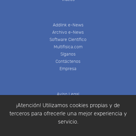
Addlink e-News
Archivo e-News
Software Científico
Multifisica.com
Síganos
Contáctenos
Empresa
Aviso Legal
Política de Cookies
¡Atención! Utilizamos cookies propias y de
Política de Privacidad
terceros para ofrecerle una mejor experiencia y
Condiciones de compra
servicio.
Identificarse
Registrarse