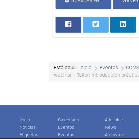
GUARDAR EN
VOLVER
Está aquí:
Inicio
Eventos
COM
Webinar - Taller: Introducción prácti
Inicio
Calendario
Addlink e-
Noticias
Eventos
News
Etiquetas
Eventos
Archivo e-