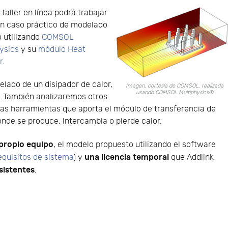
 taller en línea podrá trabajar
un caso práctico de modelado
 utilizando
COMSOL
ysics
y su
módulo Heat
r
.
lado de un disipador de calor,
Imagen, cortesía de COMSOL, realizada
usando COMSOL Multiphysics®
. También analizaremos otros
las herramientas que aporta el módulo de transferencia de
nde se produce, intercambia o pierde calor.
 propio equipo
, el modelo propuesto utilizando el software
una licencia temporal
equisitos de sistema
) y
que Addlink
asistentes
.