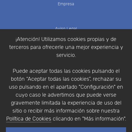
Empresa
Aviso Legal
Política de Cookies
¡Atención! Utilizamos cookies propias y de
Política de Privacidad
terceros para ofrecerle una mejor experiencia y
Condiciones de compra
servicio.
Identificarse
Registrarse
Puede aceptar todas las cookies pulsando el
botón “Aceptar todas las cookies”, rechazar su
uso pulsando en el apartado "Configuración" en
cuyo caso le advertimos que puede verse
Empresa
|
Aviso Legal
|
Política de Privacidad
|
gravemente limitada la experiencia de uso del
Política de Cookies
sitio o recibir más información sobre nuestra
© Copyright 1994 - 2026. Addlink Software
Política de Cookies
clicando en "Más información".
Científico, S.L.
Distribuidor de soluciones software para España y