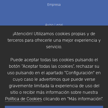
Empresa
Aviso Legal
Política de Cookies
¡Atención! Utilizamos cookies propias y de
Política de Privacidad
terceros para ofrecerle una mejor experiencia y
Condiciones de compra
servicio.
Identificarse
Registrarse
Puede aceptar todas las cookies pulsando el
botón “Aceptar todas las cookies”, rechazar su
uso pulsando en el apartado "Configuración" en
cuyo caso le advertimos que puede verse
Empresa
|
Aviso Legal
|
Política de Privacidad
|
gravemente limitada la experiencia de uso del
Política de Cookies
sitio o recibir más información sobre nuestra
© Copyright 1994 - 2026. Addlink Software
Política de Cookies
clicando en "Más información".
Científico, S.L.