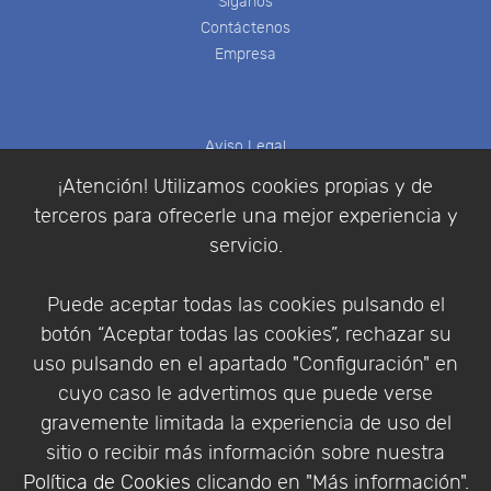
Síganos
Contáctenos
Empresa
Aviso Legal
Política de Cookies
¡Atención! Utilizamos cookies propias y de
Política de Privacidad
terceros para ofrecerle una mejor experiencia y
Condiciones de compra
servicio.
Identificarse
Registrarse
Puede aceptar todas las cookies pulsando el
botón “Aceptar todas las cookies”, rechazar su
uso pulsando en el apartado "Configuración" en
cuyo caso le advertimos que puede verse
Empresa
|
Aviso Legal
|
Política de Privacidad
|
gravemente limitada la experiencia de uso del
Política de Cookies
sitio o recibir más información sobre nuestra
© Copyright 1994 - 2026. Addlink Software
Política de Cookies
clicando en "Más información".