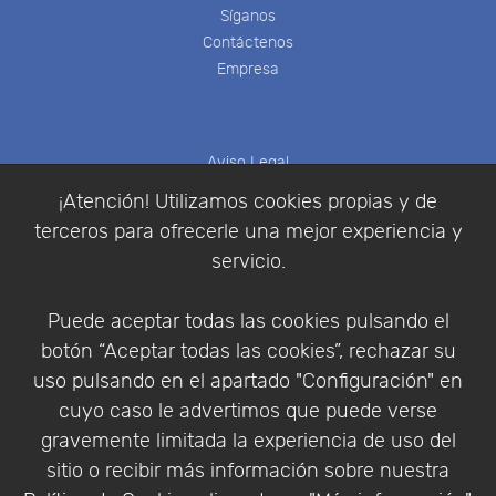
Síganos
Contáctenos
Empresa
Aviso Legal
Política de Cookies
¡Atención! Utilizamos cookies propias y de
Política de Privacidad
terceros para ofrecerle una mejor experiencia y
Condiciones de compra
servicio.
Identificarse
Registrarse
Puede aceptar todas las cookies pulsando el
botón “Aceptar todas las cookies”, rechazar su
uso pulsando en el apartado "Configuración" en
cuyo caso le advertimos que puede verse
Empresa
|
Aviso Legal
|
Política de Privacidad
|
gravemente limitada la experiencia de uso del
Política de Cookies
sitio o recibir más información sobre nuestra
© Copyright 1994 - 2026. Addlink Software