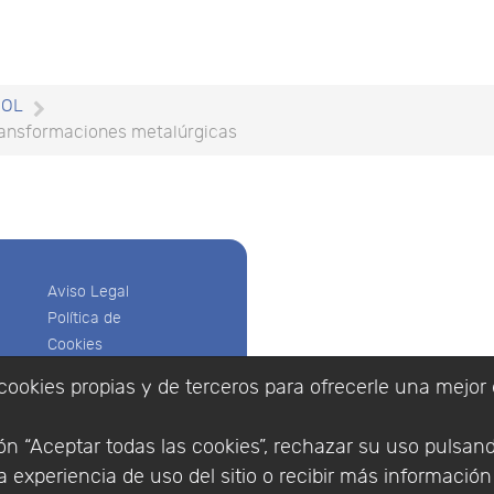
SOL
transformaciones metalúrgicas
Aviso Legal
Política de
Cookies
Política de
cookies propias y de terceros para ofrecerle una mejor 
Privacidad
Empresa
|
Aviso Legal
|
Po
Condiciones
|
Política de Cookies
n “Aceptar todas las cookies”, rechazar su uso pulsan
de compra
© Copyright 1994 - 2026. 
 experiencia de uso del sitio o recibir más informació
Identificarse
Científico, S.L.