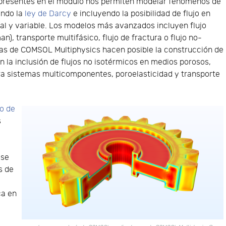
 presentes en el módulo nos permiten modelar fenómenos de
ando la
ley de Darcy
e incluyendo la posibilidad de flujo en
al y variable. Los modelos más avanzados incluyen flujo
n), transporte multifásico, flujo de fractura o flujo no-
cas de COMSOL Multiphysics hacen posible la construcción de
n la inclusión de flujos no isotérmicos en medios porosos,
ra sistemas multicomponentes, poroelasticidad y transporte
o de
s
n
 se
s de
ca en