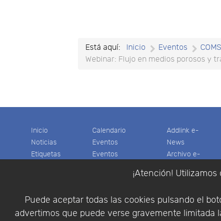
Está aquí:
Inicio
Eventos
COM
Webinar: Flujo en medios porosos y 
Inicio
Calendario
Addlink e-
Noticias
Eventos
News
Etiquetas
Eventos
Archivo e-
Productos
pasados
News
¡Atención! Utilizamos 
Soporte
Colaboradores
Software
Tienda
Encuestas
Científico
Puede aceptar todas las cookies pulsando el botó
Cesta
Descargas
Multifisica.com
advertimos que puede verse gravemente limitada la
Videos
Síganos