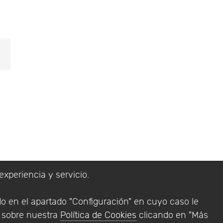
experiencia y servicio.
lítica de Privacidad
do en el apartado "Configuración" en cuyo caso le
Addlink Software
n sobre nuestra
Política de Cookies
clicando en "Más