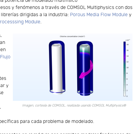
la potencia de modelado multifísico
cesos y fenómenos a través de COMSOL Multiphysics con dos
librerías dirigidas a la industria:
Porous Media Flow Module
y
Processsing Module
.
,
tan
 en
Flujo
e
tes
zar y
se
Imagen, cortesía de COMSOL, realizada usando COMSOL Multiphysics®
,
ecíficas para cada problema de modelado.