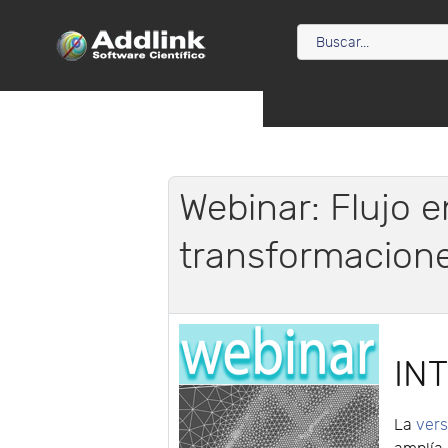
Webinar: Flujo 
transformacione
IN
La
vers