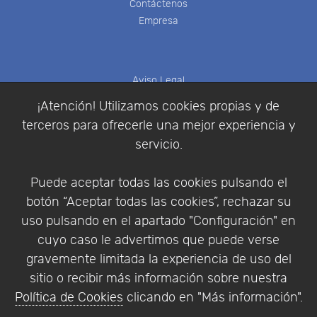
Contáctenos
Empresa
Aviso Legal
Política de Cookies
¡Atención! Utilizamos cookies propias y de
Política de Privacidad
terceros para ofrecerle una mejor experiencia y
Condiciones de compra
servicio.
Identificarse
Registrarse
Puede aceptar todas las cookies pulsando el
botón “Aceptar todas las cookies”, rechazar su
uso pulsando en el apartado "Configuración" en
cuyo caso le advertimos que puede verse
Empresa
|
Aviso Legal
|
Política de Privacidad
|
gravemente limitada la experiencia de uso del
Política de Cookies
sitio o recibir más información sobre nuestra
© Copyright 1994 - 2026. Addlink Software
Política de Cookies
clicando en "Más información".
Científico, S.L.