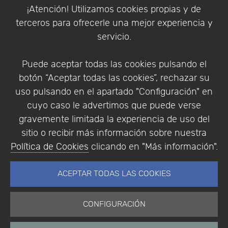
Política de Cookies
¡Atención! Utilizamos cookies propias y de
Política de Privacidad
terceros para ofrecerle una mejor experiencia y
Condiciones de compra
servicio.
Identificarse
Registrarse
Puede aceptar todas las cookies pulsando el
botón “Aceptar todas las cookies”, rechazar su
uso pulsando en el apartado "Configuración" en
cuyo caso le advertimos que puede verse
Empresa
|
Aviso Legal
|
Política de Privacidad
|
gravemente limitada la experiencia de uso del
Política de Cookies
sitio o recibir más información sobre nuestra
© Copyright 1994 - 2026. Addlink Software
Política de Cookies
clicando en "Más información".
Científico, S.L.
Distribuidor de soluciones software para España y
ACEPTAR TODAS LAS COOKIES
Portugal.
CONFIGURACIÓN