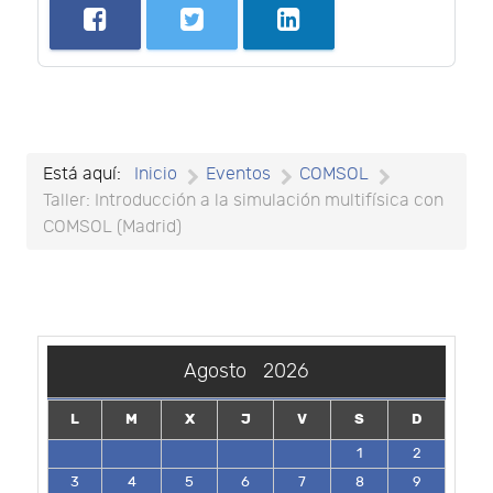
Está aquí:
Inicio
Eventos
COMSOL
Taller: Introducción a la simulación multifísica con
COMSOL (Madrid)
Agosto
2026
L
M
X
J
V
S
D
1
2
3
4
5
6
7
8
9