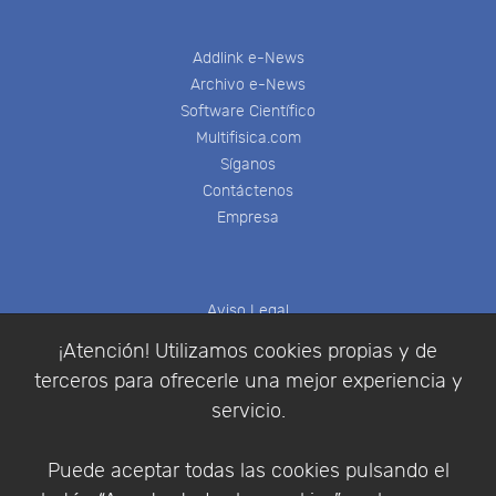
Addlink e-News
Archivo e-News
Software Científico
Multifisica.com
Síganos
Contáctenos
Empresa
Aviso Legal
Política de Cookies
¡Atención! Utilizamos cookies propias y de
Política de Privacidad
terceros para ofrecerle una mejor experiencia y
Condiciones de compra
servicio.
Identificarse
Registrarse
Puede aceptar todas las cookies pulsando el