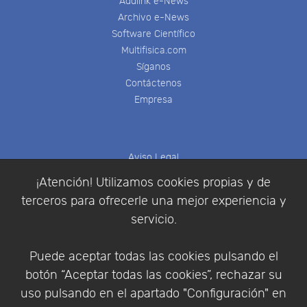
Addlink e-News
Archivo e-News
Software Científico
Multifisica.com
Síganos
Contáctenos
Empresa
Aviso Legal
Política de Cookies
¡Atención! Utilizamos cookies propias y de
Política de Privacidad
terceros para ofrecerle una mejor experiencia y
Condiciones de compra
servicio.
Identificarse
Registrarse
Puede aceptar todas las cookies pulsando el
botón “Aceptar todas las cookies”, rechazar su
uso pulsando en el apartado "Configuración" en