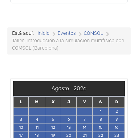
Está aquí:
Inicio
Eventos
COMSOL
Taller: Introducción a la simulación multifísica con
COMSOL (Barcelona)
Agosto
2026
L
M
X
J
V
S
D
1
2
3
4
5
6
7
8
9
10
11
12
13
14
15
16
17
18
19
20
21
22
23