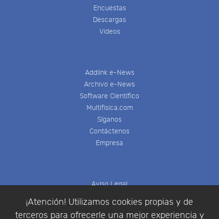
Encuestas
Descargas
Videos
Addlink e-News
Archivo e-News
Software Científico
Multifisica.com
Síganos
Contáctenos
Empresa
Aviso Legal
Política de Cookies
¡Atención! Utilizamos cookies propias y de
Política de Privacidad
terceros para ofrecerle una mejor experiencia y