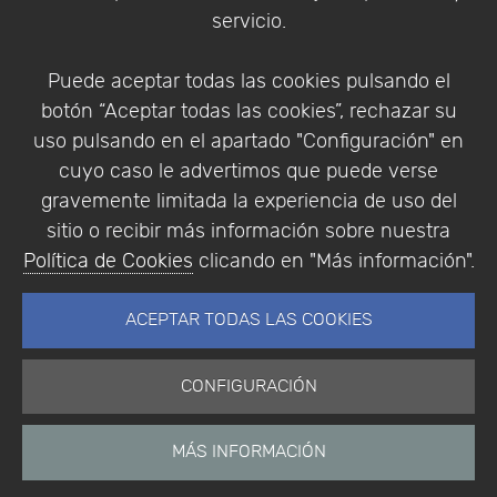
Condiciones de compra
servicio.
Identificarse
Registrarse
Puede aceptar todas las cookies pulsando el
botón “Aceptar todas las cookies”, rechazar su
uso pulsando en el apartado "Configuración" en
cuyo caso le advertimos que puede verse
Empresa
|
Aviso Legal
|
Política de Privacidad
|
gravemente limitada la experiencia de uso del
Política de Cookies
sitio o recibir más información sobre nuestra
© Copyright 1994 - 2026. Addlink Software
Política de Cookies
clicando en "Más información".
Científico, S.L.
Distribuidor de soluciones software para España y
ACEPTAR TODAS LAS COOKIES
Portugal.
CONFIGURACIÓN
MÁS INFORMACIÓN