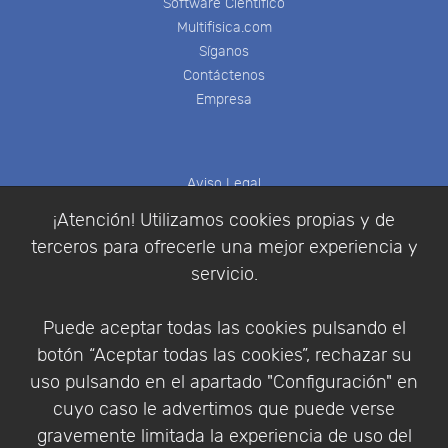
Software Científico
Multifisica.com
Síganos
Contáctenos
Empresa
Aviso Legal
Política de Cookies
¡Atención! Utilizamos cookies propias y de
Política de Privacidad
terceros para ofrecerle una mejor experiencia y
Condiciones de compra
servicio.
Identificarse
Registrarse
Puede aceptar todas las cookies pulsando el
botón “Aceptar todas las cookies”, rechazar su
uso pulsando en el apartado "Configuración" en
cuyo caso le advertimos que puede verse
Empresa
|
Aviso Legal
|
Política de Privacidad
|
gravemente limitada la experiencia de uso del