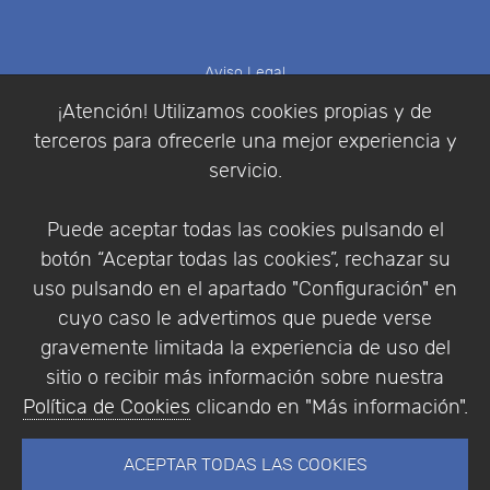
Aviso Legal
Política de Cookies
¡Atención! Utilizamos cookies propias y de
Política de Privacidad
terceros para ofrecerle una mejor experiencia y
Condiciones de compra
servicio.
Identificarse
Registrarse
Puede aceptar todas las cookies pulsando el
botón “Aceptar todas las cookies”, rechazar su
uso pulsando en el apartado "Configuración" en
cuyo caso le advertimos que puede verse
Empresa
|
Aviso Legal
|
Política de Privacidad
|
gravemente limitada la experiencia de uso del
Política de Cookies
sitio o recibir más información sobre nuestra
© Copyright 1994 - 2026. Addlink Software
Política de Cookies
clicando en "Más información".
Científico, S.L.
Distribuidor de soluciones software para España y
ACEPTAR TODAS LAS COOKIES
Portugal.