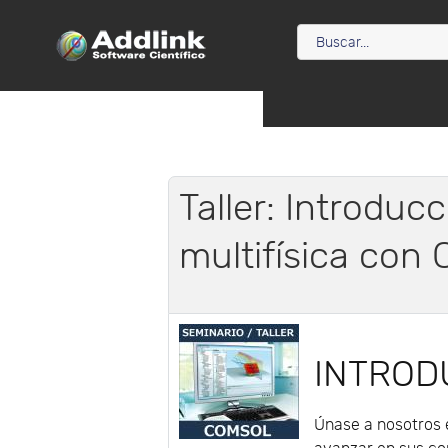
Taller: Introduc
multifísica co
INTROD
Únase a nosotros 