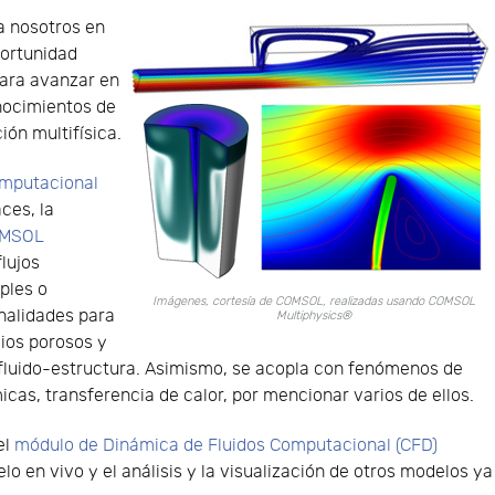
a nosotros en
portunidad
para avanzar en
nocimientos de
ión multifísica.
omputacional
ces, la
MSOL
flujos
ples o
Imágenes, cortesía de COMSOL, realizadas usando COMSOL
nalidades para
Multiphysics®
dios porosos y
n fluido-estructura. Asimismo, se acopla con fenómenos de
cas, transferencia de calor, por mencionar varios de ellos.
el
módulo de Dinámica de Fluidos Computacional (CFD)
o en vivo y el análisis y la visualización de otros modelos ya