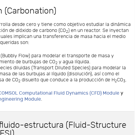
 (Carbonation)
rolla desde cero y tiene como objetivo estudiar la dinámica
ución de dióxido de carbono (CO
) en un reactor. Se inyectan
2
cuales implican una transferencia de masa hacia el medio
requeridas son:
 (Bubbly Flow) para modelar el transporte de masa y
miento de burbujas de CO
y agua líquida.
2
ecies diluidas (Transport Diluted Species) para modelar la
asa de las burbujas al líquido (disolución), así como el
sa de CO
disuelto que conduce a la producción de H
CO
.
2
2
3
COMSOL Computational Fluid Dynamics (CFD) Module
y
ngineering Module
.
fluido-estructura (Fluid-Structure
 FSI)