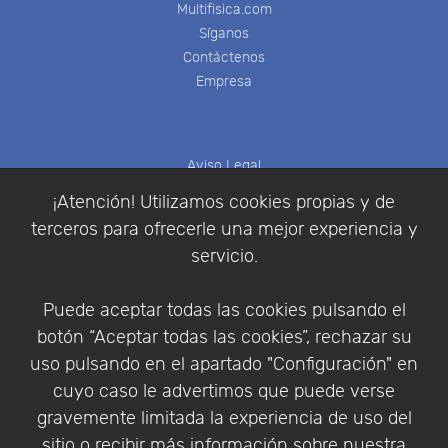
Multifisica.com
Síganos
Contáctenos
Empresa
Aviso Legal
Política de Cookies
¡Atención! Utilizamos cookies propias y de
Política de Privacidad
terceros para ofrecerle una mejor experiencia y
Condiciones de compra
servicio.
Identificarse
Registrarse
Puede aceptar todas las cookies pulsando el
botón “Aceptar todas las cookies”, rechazar su
uso pulsando en el apartado "Configuración" en
cuyo caso le advertimos que puede verse
Empresa
|
Aviso Legal
|
Política de Privacidad
|
gravemente limitada la experiencia de uso del
Política de Cookies
sitio o recibir más información sobre nuestra