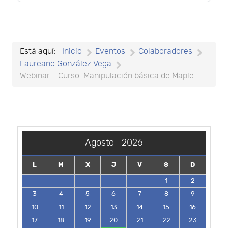
Está aquí:
Inicio
Eventos
Colaboradores
Laureano González Vega
Webinar - Curso: Manipulación básica de Maple
Agosto
2026
L
M
X
J
V
S
D
1
2
3
4
5
6
7
8
9
10
11
12
13
14
15
16
17
18
19
20
21
22
23