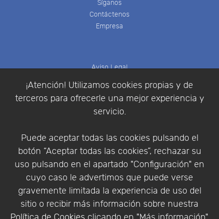
Síganos
Contáctenos
Empresa
Aviso Legal
Política de Cookies
¡Atención! Utilizamos cookies propias y de
Política de Privacidad
terceros para ofrecerle una mejor experiencia y
Condiciones de compra
servicio.
Identificarse
Registrarse
Puede aceptar todas las cookies pulsando el
botón “Aceptar todas las cookies”, rechazar su
uso pulsando en el apartado "Configuración" en
cuyo caso le advertimos que puede verse
Empresa
|
Aviso Legal
|
Política de Privacidad
|
gravemente limitada la experiencia de uso del
Política de Cookies
sitio o recibir más información sobre nuestra
© Copyright 1994 - 2026. Addlink Software
Política de Cookies
clicando en "Más información".