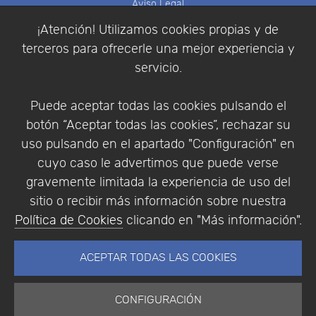
Aviso Legal
Política de Cookies
¡Atención! Utilizamos cookies propias y de
Política de Privacidad
terceros para ofrecerle una mejor experiencia y
Condiciones de compra
servicio.
Identificarse
Registrarse
Puede aceptar todas las cookies pulsando el
botón “Aceptar todas las cookies”, rechazar su
uso pulsando en el apartado "Configuración" en
cuyo caso le advertimos que puede verse
Empresa
|
Aviso Legal
|
Política de Privacidad
|
gravemente limitada la experiencia de uso del
Política de Cookies
sitio o recibir más información sobre nuestra
© Copyright 1994 - 2026. Addlink Software
Política de Cookies
clicando en "Más información".
Científico, S.L.
Distribuidor de soluciones software para España y
ACEPTAR TODAS LAS COOKIES
Portugal.
CONFIGURACIÓN