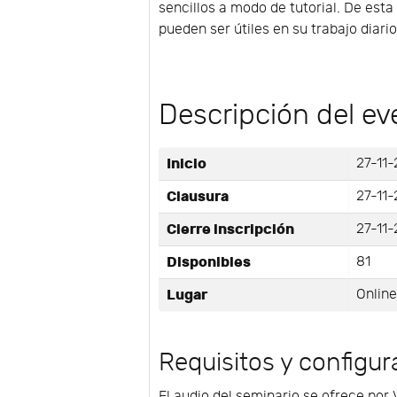
sencillos a modo de tutorial. De est
pueden ser útiles en su trabajo diario
Descripción del ev
Inicio
27-11-
Clausura
27-11-
Cierre inscripción
27-11
Disponibles
81
Lugar
Onlin
Requisitos y configur
El audio del seminario se ofrece por 