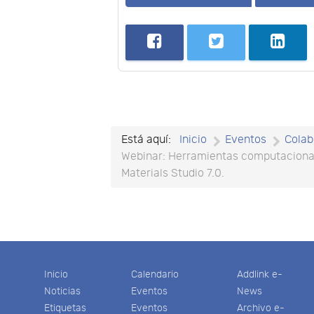
Está aquí:
Inicio
Eventos
Colab
Webinar: Herramientas computacional
Materials Studio 7.0.
Inicio
Calendario
Addlink e-
Noticias
Eventos
News
Etiquetas
Eventos
Archivo e-