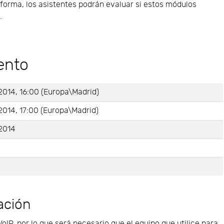
a forma, los asistentes podrán evaluar si estos módulos
.
ento
2014, 16:00 (Europa\Madrid)
2014, 17:00 (Europa\Madrid)
-2014
e
ación
VoIP, por lo que será necesario que el equipo que utilice para