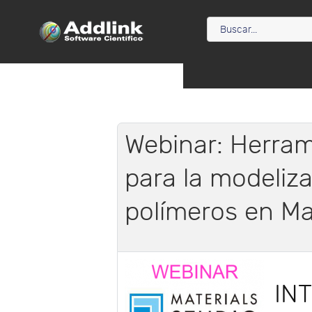
Webinar: Herra
para la modeliz
polímeros en Mat
IN