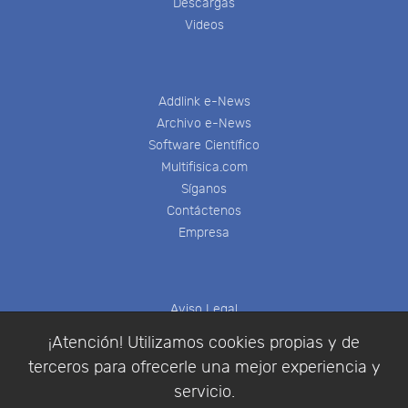
Descargas
Videos
Addlink e-News
Archivo e-News
Software Científico
Multifisica.com
Síganos
Contáctenos
Empresa
Aviso Legal
Política de Cookies
¡Atención! Utilizamos cookies propias y de
Política de Privacidad
terceros para ofrecerle una mejor experiencia y
Condiciones de compra
servicio.
Identificarse