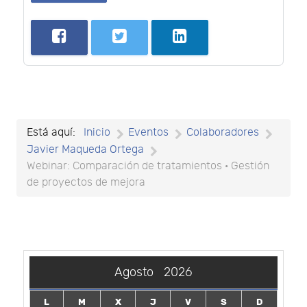
Está aquí:
Inicio
Eventos
Colaboradores
Javier Maqueda Ortega
Webinar: Comparación de tratamientos · Gestión
de proyectos de mejora
Agosto
2026
L
M
X
J
V
S
D