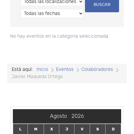
No hay eventos en la categoría seleccionada
Está aquí:
Inicio
Eventos
Colaboradores
Javier Maqueda Ortega
Agosto
2026
L
M
X
J
V
S
D