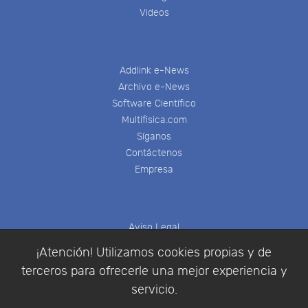
Videos
Addlink e-News
Archivo e-News
Software Científico
Multifisica.com
Síganos
Contáctenos
Empresa
Aviso Legal
Política de Cookies
¡Atención! Utilizamos cookies propias y de
Política de Privacidad
terceros para ofrecerle una mejor experiencia y
Condiciones de compra
servicio.
Identificarse