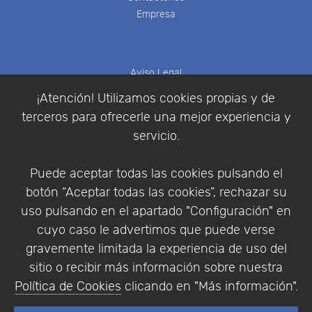
Empresa
Aviso Legal
Política de Cookies
¡Atención! Utilizamos cookies propias y de
Política de Privacidad
terceros para ofrecerle una mejor experiencia y
Condiciones de compra
servicio.
Identificarse
Registrarse
Puede aceptar todas las cookies pulsando el
botón “Aceptar todas las cookies”, rechazar su
uso pulsando en el apartado "Configuración" en
cuyo caso le advertimos que puede verse
Empresa
|
Aviso Legal
|
Política de Privacidad
|
gravemente limitada la experiencia de uso del
Política de Cookies
sitio o recibir más información sobre nuestra
© Copyright 1994 - 2026. Addlink Software
Política de Cookies
clicando en "Más información".
Científico, S.L.