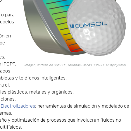
:
dro para
modelos
ón en
 de
es.
n IPOPT.
Imagen, cortesía de COMSOL, realizada usando COMSOL Multiphysics®
zados
bletas y teléfonos inteligentes.
trol.
les plásticos, metales y orgánicos.
aciones.
 Electrolizadores
: herramientas de simulación y modelado de
temas.
seño y optimización de procesos que involucran fluidos no
ltifísicos.