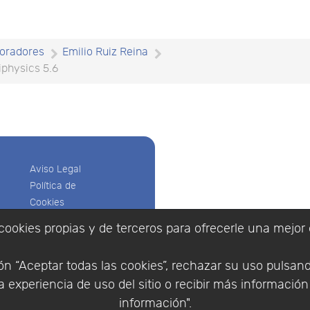
oradores
Emilio Ruiz Reina
physics 5.6
Aviso Legal
Política de
Cookies
Política de
cookies propias y de terceros para ofrecerle una mejor 
Privacidad
Empresa
|
Aviso Legal
|
Po
Condiciones
|
Política de Cookies
n “Aceptar todas las cookies”, rechazar su uso pulsan
de compra
© Copyright 1994 - 2026. 
 experiencia de uso del sitio o recibir más informació
Identificarse
Científico, S.L.
Registrarse
información".