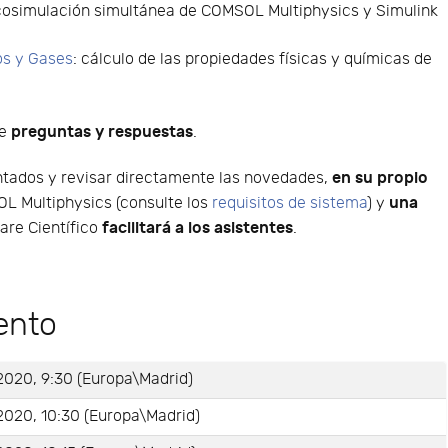
 cosimulación simultánea de COMSOL Multiphysics y Simulink
os y Gases
: cálculo de las propiedades físicas y químicas de
preguntas y respuestas
de
.
en su propio
ntados y revisar directamente las novedades,
una
OL Multiphysics (consulte los
requisitos de sistema
) y
facilitará a los asistentes
are Científico
.
ento
2020, 9:30 (Europa\Madrid)
2020, 10:30 (Europa\Madrid)