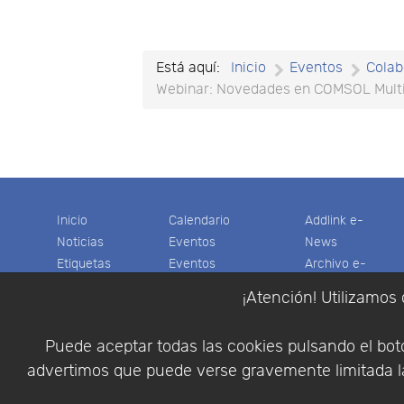
Está aquí:
Inicio
Eventos
Colab
Webinar: Novedades en COMSOL Multi
Inicio
Calendario
Addlink e-
Noticias
Eventos
News
Etiquetas
Eventos
Archivo e-
Productos
pasados
News
¡Atención! Utilizamos 
Soporte
Colaboradores
Software
Tienda
Encuestas
Científico
Puede aceptar todas las cookies pulsando el botó
Cesta
Descargas
Multifisica.com
advertimos que puede verse gravemente limitada la
Videos
Síganos
Contáctenos