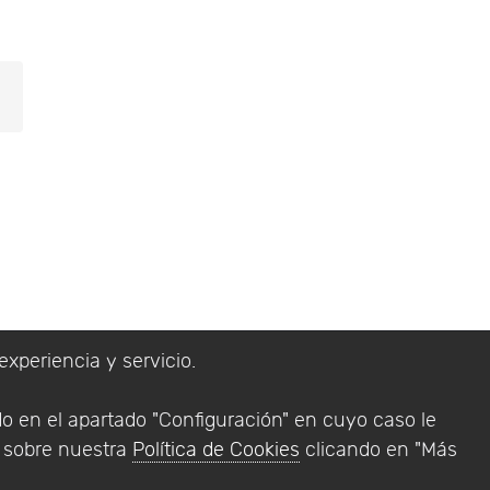
experiencia y servicio.
lítica de Privacidad
do en el apartado "Configuración" en cuyo caso le
Addlink Software
n sobre nuestra
Política de Cookies
clicando en "Más