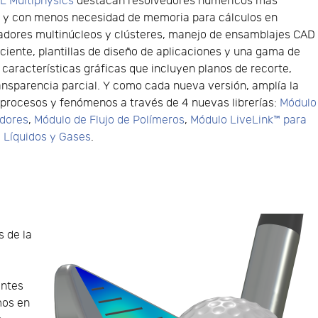
 Multiphysics
destacan resolvedores numéricos más
s y con menos necesidad de memoria para cálculos en
adores multinúcleos y clústeres, manejo de ensamblajes CAD
ciente, plantillas de diseño de aplicaciones y una gama de
características gráficas que incluyen planos de recorte,
ransparencia parcial. Y como cada nueva versión, amplía la
 procesos y fenómenos a través de 4 nuevas librerías:
Módulo
adores
,
Módulo de Flujo de Polímeros
,
Módulo LiveLink™ para
 Líquidos y Gases
.
s de la
entes
mos en