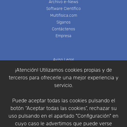
Archivo e-News
Software Científico
Multifisica.com
Síganos
Contáctenos
Empresa
Aviso Legal
Política de Cookies
¡Atención! Utilizamos cookies propias y de
Política de Privacidad
terceros para ofrecerle una mejor experiencia y
Condiciones de compra
servicio.
Identificarse
Registrarse
Puede aceptar todas las cookies pulsando el
botón “Aceptar todas las cookies”, rechazar su
uso pulsando en el apartado "Configuración" en
cuyo caso le advertimos que puede verse