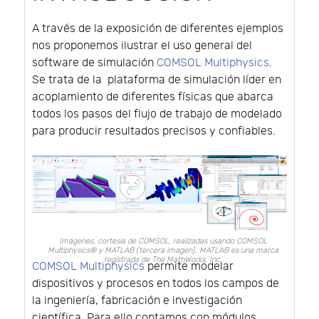
A través de la exposición de diferentes ejemplos
nos proponemos ilustrar el uso general del
software de simulación
COMSOL Multiphysics
.
Se trata de la plataforma de simulación líder en
acoplamiento de diferentes físicas que abarca
todos los pasos del flujo de trabajo de modelado
para producir resultados precisos y confiables.
Imágenes, cortesía de COMSOL, realizadas usando COMSOL
Multiphysics® y MATLAB (tercera imagen). MATLAB es una marca
registrada de The MathWorks, Inc.
COMSOL Multiphysics
permite modelar
dispositivos y procesos en todos los campos de
la ingeniería, fabricación e investigación
científica. Para ello contamos con módulos