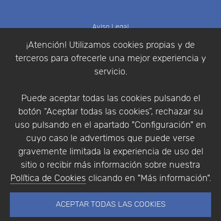
Aviso Legal
Política de Cookies
¡Atención! Utilizamos cookies propias y de
Política de Privacidad
terceros para ofrecerle una mejor experiencia y
Condiciones de compra
servicio.
Identificarse
Registrarse
Puede aceptar todas las cookies pulsando el
botón “Aceptar todas las cookies”, rechazar su
uso pulsando en el apartado "Configuración" en
cuyo caso le advertimos que puede verse
Empresa
|
Aviso Legal
|
Política de Privacidad
|
gravemente limitada la experiencia de uso del
Política de Cookies
sitio o recibir más información sobre nuestra
© Copyright 1994 - 2026. Addlink Software
Política de Cookies
clicando en "Más información".
Científico, S.L.
Distribuidor de soluciones software para España y
ACEPTAR TODAS LAS COOKIES
Portugal.