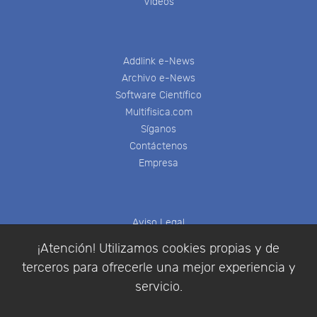
Videos
Addlink e-News
Archivo e-News
Software Científico
Multifisica.com
Síganos
Contáctenos
Empresa
Aviso Legal
Política de Cookies
¡Atención! Utilizamos cookies propias y de
Política de Privacidad
terceros para ofrecerle una mejor experiencia y
Condiciones de compra
servicio.
Identificarse
Registrarse