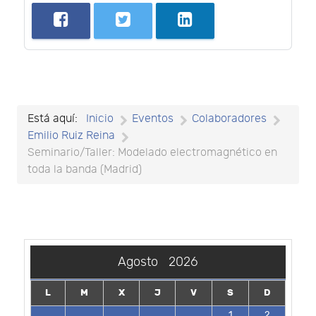
Está aquí:
Inicio
Eventos
Colaboradores
Emilio Ruiz Reina
Seminario/Taller: Modelado electromagnético en
toda la banda (Madrid)
Agosto
2026
L
M
X
J
V
S
D
1
2