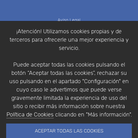
Aviso Legal
Política de Cookies
¡Atención! Utilizamos cookies propias y de
Política de Privacidad
terceros para ofrecerle una mejor experiencia y
Condiciones de compra
servicio.
Identificarse
Registrarse
Puede aceptar todas las cookies pulsando el
botón “Aceptar todas las cookies”, rechazar su
uso pulsando en el apartado "Configuración" en
cuyo caso le advertimos que puede verse
Empresa
|
Aviso Legal
|
Política de Privacidad
|
gravemente limitada la experiencia de uso del
Política de Cookies
sitio o recibir más información sobre nuestra
© Copyright 1994 - 2026. Addlink Software
Política de Cookies
clicando en "Más información".
Científico, S.L.
Distribuidor de soluciones software para España y
ACEPTAR TODAS LAS COOKIES
Portugal.