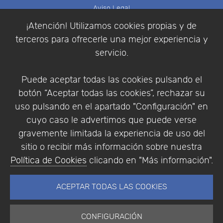
Aviso Legal
Política de Cookies
¡Atención! Utilizamos cookies propias y de
Política de Privacidad
terceros para ofrecerle una mejor experiencia y
Condiciones de compra
servicio.
Identificarse
Registrarse
Puede aceptar todas las cookies pulsando el
botón “Aceptar todas las cookies”, rechazar su
uso pulsando en el apartado "Configuración" en
cuyo caso le advertimos que puede verse
Empresa
|
Aviso Legal
|
Política de Privacidad
|
gravemente limitada la experiencia de uso del
Política de Cookies
sitio o recibir más información sobre nuestra
© Copyright 1994 - 2026. Addlink Software
Política de Cookies
clicando en "Más información".
Científico, S.L.
Distribuidor de soluciones software para España y
ACEPTAR TODAS LAS COOKIES
Portugal.
CONFIGURACIÓN