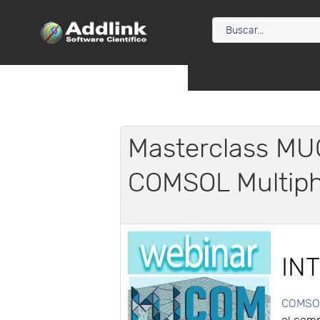
Masterclass MU
COMSOL Multiph
IN
COMSOL