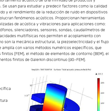
ortamiento acústico de una infinidad de productos y
. Se usan para estudiar y predecir factores como la calidad
ido y el rendimiento de la reducción de ruido en dispositivos
volucran fenómenos acústicos. Proporcionan herramientas
lizadas de acústica y vibraciones para aplicaciones como:
rófonos, silenciadores, sensores, sondas, caudalímetros de
apacidades multifísicas nos permiten el acoplamiento con
 son la mecánica estructural, la piezoelectricidad y el flujo
 se amplía con varios métodos numéricos específicos, que
initos (FEM), el método de elementos de contorno (BEM), el
entos finitos de Galerkin discontinuo (dG-FEM).
cífica
tura