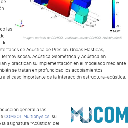
 de
ón
do las
 de
Imagen, cortesía de COMSOL, realizada usando COMSOL Multiphysics®
s de
interfaces de Acústica de Presión, Ondas Elásticas,
a Termoviscosa, Acústica Geométrica y Acústica en
dian y practican su implementación en el modelado mediante
También se tratan en profundidad los acoplamientos
tra el caso importante de la interacción estructura-acústica.
roducción general a las
de
COMSOL Multiphysics
, su
 la asignatura “Acústica” del