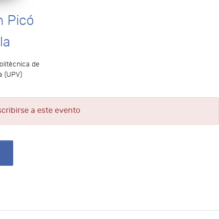
 Picó
la
olitècnica de
a (UPV)
scribirse a este evento