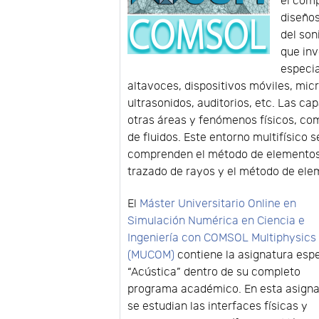
el comp
diseños
del son
que in
especia
altavoces, dispositivos móviles, mic
ultrasonidos, auditorios, etc. Las c
otras áreas y fenómenos físicos, como
de fluidos. Este entorno multifísico
comprenden el método de elementos f
trazado de rayos y el método de elem
El
Máster Universitario Online en
Simulación Numérica en Ciencia e
Ingeniería con COMSOL Multiphysics
(MUCOM)
contiene la asignatura espe
“Acústica” dentro de su completo
programa académico. En esta asigna
se estudian las interfaces físicas y