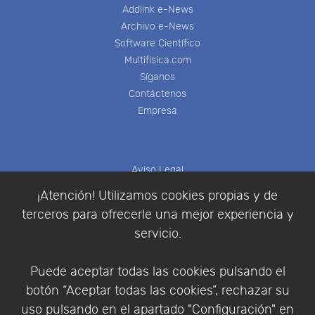
Addlink e-News
Archivo e-News
Software Científico
Multifisica.com
Síganos
Contáctenos
Empresa
Aviso Legal
Política de Cookies
¡Atención! Utilizamos cookies propias y de
Política de Privacidad
terceros para ofrecerle una mejor experiencia y
Condiciones de compra
servicio.
Identificarse
Registrarse
Puede aceptar todas las cookies pulsando el
botón “Aceptar todas las cookies”, rechazar su
uso pulsando en el apartado "Configuración" en