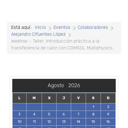
Está aquí:
Inicio
Eventos
Colaboradores
Alejandro Cifuentes López
Webinar - Taller: Introducción práctica a la
transferencia de calor con COMSOL Multiphysics
Agosto
2026
L
M
X
J
V
S
D
1
2
3
4
5
6
7
8
9
10
11
12
13
14
15
16