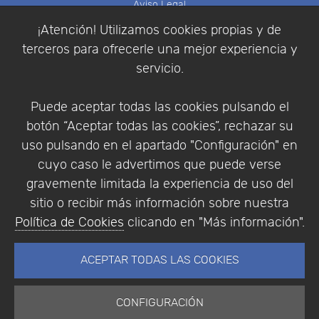
Aviso Legal
Política de Cookies
¡Atención! Utilizamos cookies propias y de
Política de Privacidad
terceros para ofrecerle una mejor experiencia y
Condiciones de compra
servicio.
Identificarse
Registrarse
Puede aceptar todas las cookies pulsando el
botón “Aceptar todas las cookies”, rechazar su
uso pulsando en el apartado "Configuración" en
cuyo caso le advertimos que puede verse
Empresa
|
Aviso Legal
|
Política de Privacidad
|
gravemente limitada la experiencia de uso del
Política de Cookies
sitio o recibir más información sobre nuestra
© Copyright 1994 - 2026. Addlink Software
Política de Cookies
clicando en "Más información".
Científico, S.L.
Distribuidor de soluciones software para España y
ACEPTAR TODAS LAS COOKIES
Portugal.
CONFIGURACIÓN