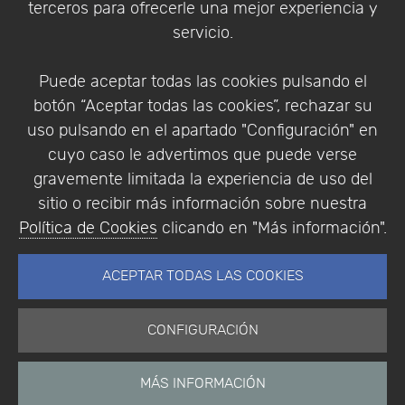
terceros para ofrecerle una mejor experiencia y
Condiciones de compra
servicio.
Identificarse
Registrarse
Puede aceptar todas las cookies pulsando el
botón “Aceptar todas las cookies”, rechazar su
uso pulsando en el apartado "Configuración" en
cuyo caso le advertimos que puede verse
Empresa
|
Aviso Legal
|
Política de Privacidad
|
gravemente limitada la experiencia de uso del
Política de Cookies
sitio o recibir más información sobre nuestra
© Copyright 1994 - 2026. Addlink Software
Política de Cookies
clicando en "Más información".
Científico, S.L.
Distribuidor de soluciones software para España y
ACEPTAR TODAS LAS COOKIES
Portugal.
CONFIGURACIÓN
MÁS INFORMACIÓN