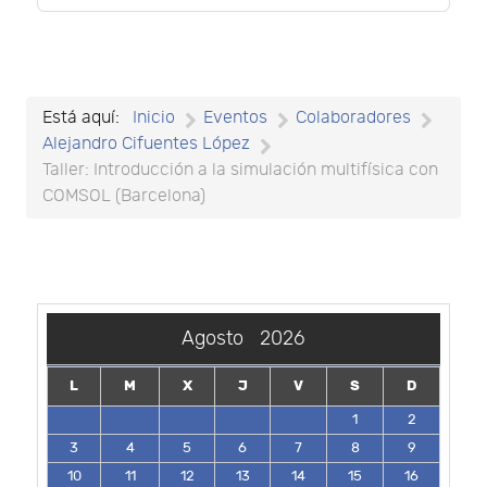
Está aquí:
Inicio
Eventos
Colaboradores
Alejandro Cifuentes López
Taller: Introducción a la simulación multifísica con
COMSOL (Barcelona)
Agosto
2026
L
M
X
J
V
S
D
1
2
3
4
5
6
7
8
9
10
11
12
13
14
15
16