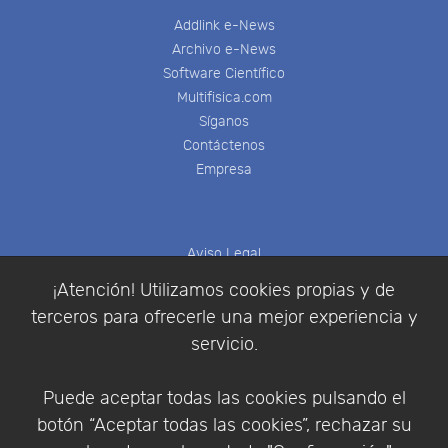
Addlink e-News
Archivo e-News
Software Científico
Multifisica.com
Síganos
Contáctenos
Empresa
Aviso Legal
Política de Cookies
¡Atención! Utilizamos cookies propias y de
Política de Privacidad
terceros para ofrecerle una mejor experiencia y
Condiciones de compra
servicio.
Identificarse
Registrarse
Puede aceptar todas las cookies pulsando el
botón “Aceptar todas las cookies”, rechazar su