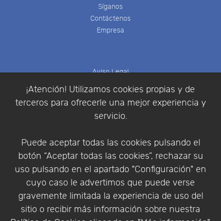
Síganos
Contáctenos
Empresa
Aviso Legal
Política de Cookies
¡Atención! Utilizamos cookies propias y de
Política de Privacidad
terceros para ofrecerle una mejor experiencia y
Condiciones de compra
servicio.
Identificarse
Registrarse
Puede aceptar todas las cookies pulsando el
botón “Aceptar todas las cookies”, rechazar su
uso pulsando en el apartado "Configuración" en
cuyo caso le advertimos que puede verse
Empresa
|
Aviso Legal
|
Política de Privacidad
|
gravemente limitada la experiencia de uso del
Política de Cookies
sitio o recibir más información sobre nuestra
© Copyright 1994 - 2026. Addlink Software