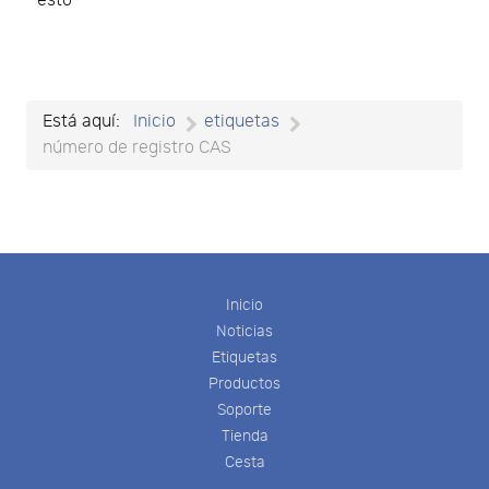
esto
Está aquí:
Inicio
etiquetas
número de registro CAS
Inicio
Noticias
Etiquetas
Productos
Soporte
Tienda
Cesta