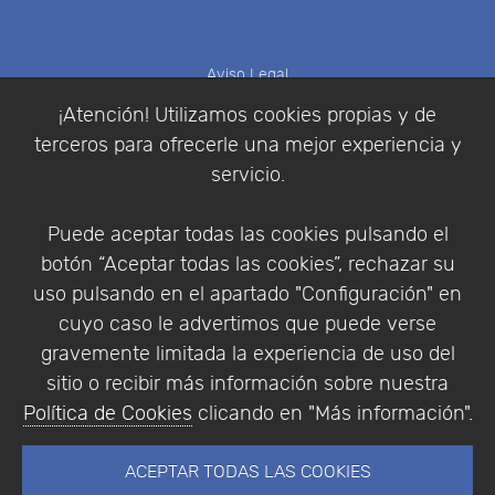
Aviso Legal
Política de Cookies
¡Atención! Utilizamos cookies propias y de
Política de Privacidad
terceros para ofrecerle una mejor experiencia y
Condiciones de compra
servicio.
Identificarse
Registrarse
Puede aceptar todas las cookies pulsando el
botón “Aceptar todas las cookies”, rechazar su
uso pulsando en el apartado "Configuración" en
cuyo caso le advertimos que puede verse
Empresa
|
Aviso Legal
|
Política de Privacidad
|
gravemente limitada la experiencia de uso del
Política de Cookies
sitio o recibir más información sobre nuestra
© Copyright 1994 - 2026. Addlink Software
Política de Cookies
clicando en "Más información".
Científico, S.L.
Distribuidor de soluciones software para España y
ACEPTAR TODAS LAS COOKIES
Portugal.