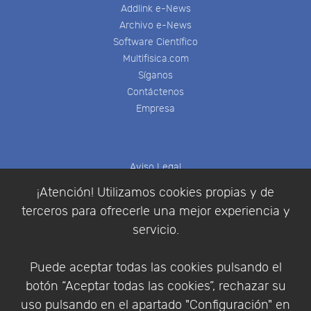
Addlink e-News
Archivo e-News
Software Científico
Multifisica.com
Síganos
Contáctenos
Empresa
Aviso Legal
Política de Cookies
¡Atención! Utilizamos cookies propias y de
Política de Privacidad
terceros para ofrecerle una mejor experiencia y
Condiciones de compra
servicio.
Identificarse
Registrarse
Puede aceptar todas las cookies pulsando el
botón “Aceptar todas las cookies”, rechazar su
uso pulsando en el apartado "Configuración" en