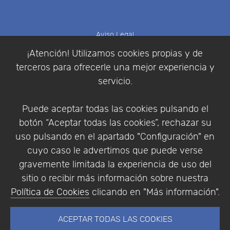
Aviso Legal
Política de Cookies
¡Atención! Utilizamos cookies propias y de
Política de Privacidad
terceros para ofrecerle una mejor experiencia y
Condiciones de compra
servicio.
Identificarse
Registrarse
Puede aceptar todas las cookies pulsando el
botón “Aceptar todas las cookies”, rechazar su
uso pulsando en el apartado "Configuración" en
cuyo caso le advertimos que puede verse
Empresa
|
Aviso Legal
|
Política de Privacidad
|
gravemente limitada la experiencia de uso del
Política de Cookies
sitio o recibir más información sobre nuestra
© Copyright 1994 - 2026. Addlink Software
Política de Cookies
clicando en "Más información".
Científico, S.L.
Distribuidor de soluciones software para España y
ACEPTAR TODAS LAS COOKIES
Portugal.