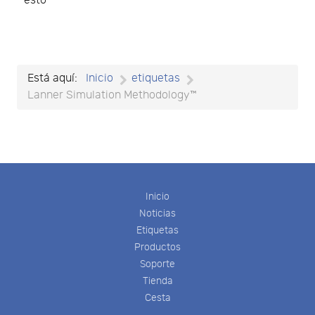
esto
Está aquí:
Inicio
etiquetas
Lanner Simulation Methodology™
Inicio
Noticias
Etiquetas
Productos
Soporte
Tienda
Cesta