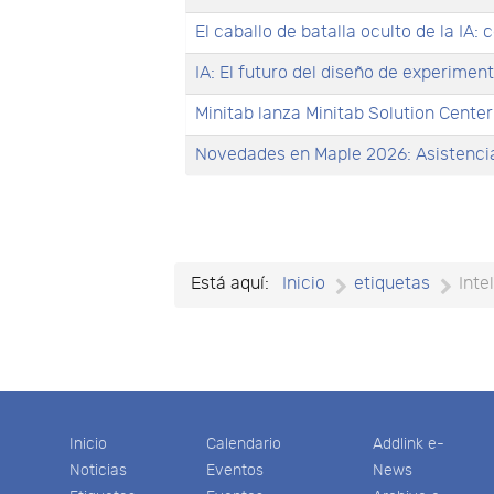
El caballo de batalla oculto de la IA
IA: El futuro del diseño de experimen
Minitab lanza Minitab Solution Center
Novedades en Maple 2026: Asistencia
Está aquí:
Inicio
etiquetas
Inte
Inicio
Calendario
Addlink e-
Noticias
Eventos
News