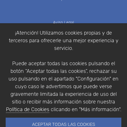
Aviso Legal
Política de Cookies
¡Atención! Utilizamos cookies propias y de
Política de Privacidad
terceros para ofrecerle una mejor experiencia y
Condiciones de compra
servicio.
Identificarse
Registrarse
Puede aceptar todas las cookies pulsando el
botón “Aceptar todas las cookies”, rechazar su
uso pulsando en el apartado "Configuración" en
cuyo caso le advertimos que puede verse
Empresa
|
Aviso Legal
|
Política de Privacidad
|
gravemente limitada la experiencia de uso del
Política de Cookies
sitio o recibir más información sobre nuestra
© Copyright 1994 - 2026. Addlink Software
Política de Cookies
clicando en "Más información".
Científico, S.L.
Distribuidor de soluciones software para España y
ACEPTAR TODAS LAS COOKIES