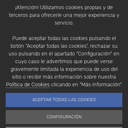
Política de Cookies
¡Atención! Utilizamos cookies propias y de
Política de Privacidad
terceros para ofrecerle una mejor experiencia y
Condiciones de compra
servicio.
Identificarse
Registrarse
Puede aceptar todas las cookies pulsando el
botón “Aceptar todas las cookies”, rechazar su
uso pulsando en el apartado "Configuración" en
cuyo caso le advertimos que puede verse
Empresa
|
Aviso Legal
|
Política de Privacidad
|
gravemente limitada la experiencia de uso del
Política de Cookies
sitio o recibir más información sobre nuestra
© Copyright 1994 - 2026. Addlink Software
Política de Cookies
clicando en "Más información".
Científico, S.L.
Distribuidor de soluciones software para España y
ACEPTAR TODAS LAS COOKIES
Portugal.
CONFIGURACIÓN