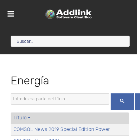
Energía
Introduzca parte del título
Título
COMSOL News 2019 Special Edition Power