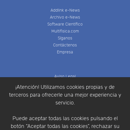
Addlink e-News
Archivo e-News
Software Científico
Multifisica.com
Síganos
Contáctenos
Empresa
Aviso Legal
Política de Cookies
¡Atención! Utilizamos cookies propias y de
Política de Privacidad
terceros para ofrecerle una mejor experiencia y
Condiciones de compra
servicio.
Identificarse
Registrarse
Puede aceptar todas las cookies pulsando el
botón “Aceptar todas las cookies”, rechazar su