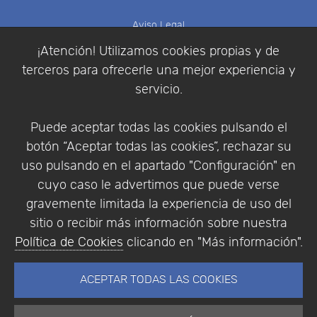
Aviso Legal
Política de Cookies
¡Atención! Utilizamos cookies propias y de
Política de Privacidad
terceros para ofrecerle una mejor experiencia y
Condiciones de compra
servicio.
Identificarse
Registrarse
Puede aceptar todas las cookies pulsando el
botón “Aceptar todas las cookies”, rechazar su
uso pulsando en el apartado "Configuración" en
cuyo caso le advertimos que puede verse
Empresa
|
Aviso Legal
|
Política de Privacidad
|
gravemente limitada la experiencia de uso del
Política de Cookies
sitio o recibir más información sobre nuestra
© Copyright 1994 - 2026. Addlink Software
Política de Cookies
clicando en "Más información".
Científico, S.L.
Distribuidor de soluciones software para España y
ACEPTAR TODAS LAS COOKIES
Portugal.